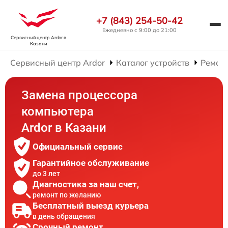
+7 (843) 254-50-42
Ежедневно с 9:00 до 21:00
Сервисный центр Ardor
в
Казани
Сервисный центр Ardor
Каталог устройств
Ремон
Замена процессора
компьютера
Ardor в Казани
Официальный сервис
Гарантийное обслуживание
до 3 лет
Диагностика за наш счет,
ремонт по желанию
Бесплатный выезд курьера
в день обращения
Срочный ремонт