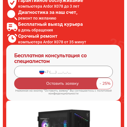
Гарантийное обслуживание
компьютера Ardor X078 до 3 лет
Диагностика за наш счет,
ремонт по желанию
Бесплатный выезд курьера
в день обращения
Срочный ремонт
компьютера Ardor X078 от 35 минут
Бесплатная консультация со
специалистом
Оставить заявку
Нажимая на кнопку "Оставить заявку" Вы соглашаетесь c
политикой
конфиденциальности