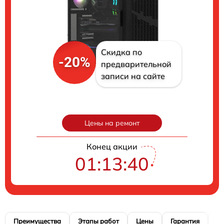
Скидка по
-20%
предварительной
записи на сайте
Цены на ремонт
Конец акции
01:13:39
Преимущества
Этапы работ
Цены
Гарантия
М