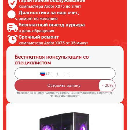
Гарантийное обслуживание
компьютера Ardor X075 до 3 лет
Диагностика за наш счет,
ремонт по желанию
Бесплатный выезд курьера
в день обращения
Срочный ремонт
компьютера Ardor X075 от 35 минут
Бесплатная консультация со
специалистом
Оставить заявку
Нажимая на кнопку "Оставить заявку" Вы соглашаетесь c
политикой
конфиденциальности