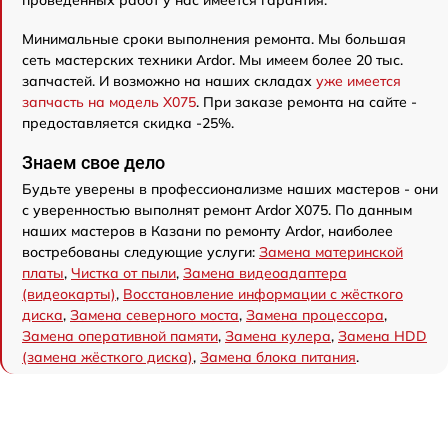
проведенных работ у нас имеется гарантия.
Минимальные сроки выполнения ремонта. Мы большая
сеть мастерских техники Ardor. Мы имеем более 20 тыс.
запчастей. И возможно на наших складах
уже имеется
запчасть на модель X075
. При заказе ремонта на сайте -
предоставляется скидка -25%.
Знаем свое дело
Будьте уверены в профессионализме наших мастеров - они
с уверенностью выполнят ремонт Ardor X075. По данным
наших мастеров в Казани по ремонту Ardor, наиболее
востребованы следующие услуги:
Замена материнской
платы
,
Чистка от пыли
,
Замена видеоадаптера
(видеокарты)
,
Восстановление информации с жёсткого
диска
,
Замена северного моста
,
Замена процессора
,
Замена оперативной памяти
,
Замена кулера
,
Замена HDD
(замена жёсткого диска)
,
Замена блока питания
.