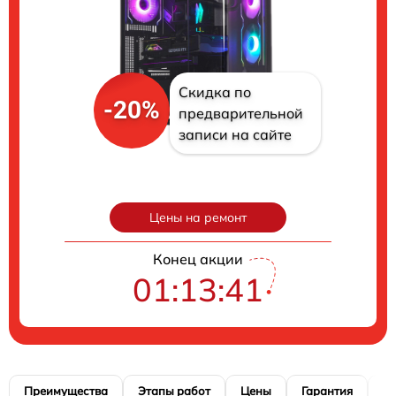
Скидка по
-20%
предварительной
записи на сайте
Цены на ремонт
Конец акции
01:13:40
Преимущества
Этапы работ
Цены
Гарантия
М