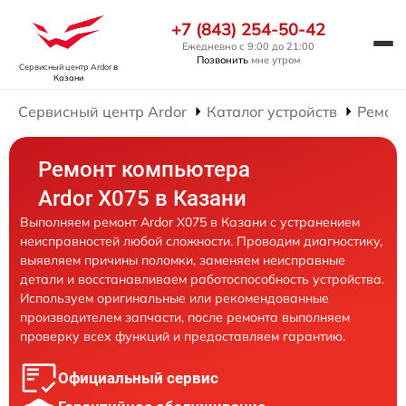
+7 (843) 254-50-42
Ежедневно с 9:00 до 21:00
Позвонить
мне утром
Сервисный центр Ardor
в
Казани
Сервисный центр Ardor
Каталог устройств
Ремон
Ремонт компьютера
Ardor X075 в Казани
Выполняем ремонт Ardor X075 в Казани с устранением
неисправностей любой сложности. Проводим диагностику,
выявляем причины поломки, заменяем неисправные
детали и восстанавливаем работоспособность устройства.
Используем оригинальные или рекомендованные
производителем запчасти, после ремонта выполняем
проверку всех функций и предоставляем гарантию.
Официальный сервис