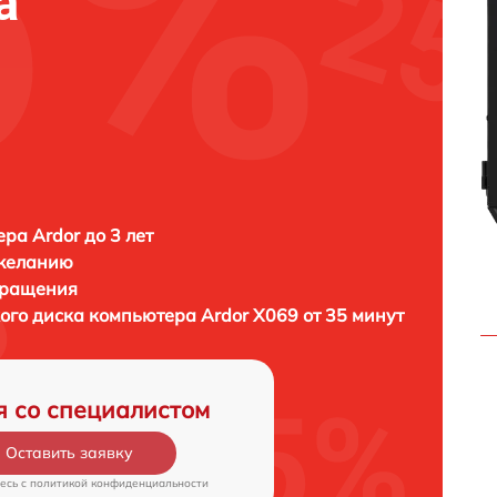
а
ра Ardor до 3 лет
 желанию
бращения
кого диска компьютера
Ardor X069 от 35 минут
я со специалистом
Оставить заявку
есь c
политикой конфиденциальности