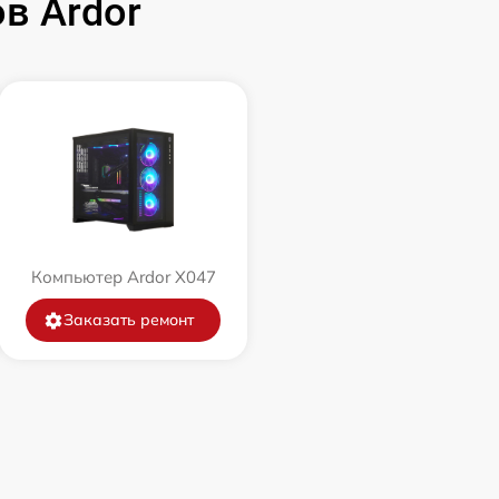
в Ardor
Компьютер Ardor X047
Заказать ремонт