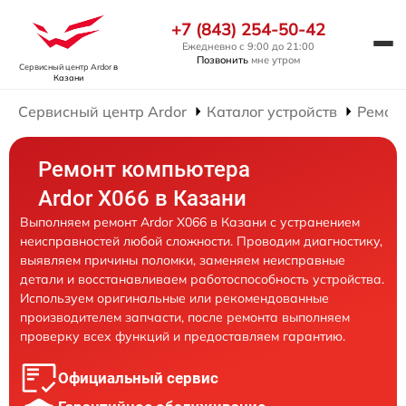
+7 (843) 254-50-42
Ежедневно с 9:00 до 21:00
Позвонить
мне утром
Сервисный центр Ardor
в
Казани
Сервисный центр Ardor
Каталог устройств
Ремон
Ремонт компьютера
Ardor X066 в Казани
Выполняем ремонт Ardor X066 в Казани с устранением
неисправностей любой сложности. Проводим диагностику,
выявляем причины поломки, заменяем неисправные
детали и восстанавливаем работоспособность устройства.
Используем оригинальные или рекомендованные
производителем запчасти, после ремонта выполняем
проверку всех функций и предоставляем гарантию.
Официальный сервис