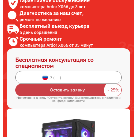
Гарантийное обслуживание
компьютера Ardor X066 до 3 лет
Диагностика за наш счет,
ремонт по желанию
Бесплатный выезд курьера
в день обращения
Срочный ремонт
компьютера Ardor X066 от 35 минут
Бесплатная консультация со
специалистом
Оставить заявку
Нажимая на кнопку "Оставить заявку" Вы соглашаетесь c
политикой
конфиденциальности