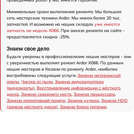
проведенных работ у нас имеется гарантия.
Минимальные сроки выполнения ремонта. Мы большая
сеть мастерских техники Ardor. Мы имеем более 20 тыс.
запчастей. И возможно на наших складах
уже имеется
запчасть на модель X066
. При заказе ремонта на сайте -
предоставляется скидка -25%.
Знаем свое дело
Будьте уверены в профессионализме наших мастеров - они
с уверенностью выполнят ремонт Ardor X066. По данным
наших мастеров в Казани по ремонту Ardor, наиболее
востребованы следующие услуги:
Замена материнской
платы
,
Чистка от пыли
,
Замена видеоадаптера
(видеокарты)
,
Восстановление информации с жёсткого
диска
,
Замена северного моста
,
Замена процессора
,
Замена оперативной памяти
,
Замена кулера
,
Замена HDD
(замена жёсткого диска)
,
Замена блока питания
.