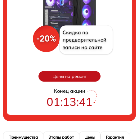
Скидка по
-20%
предварительной
записи на сайте
Цены на ремонт
Конец акции
01:13:40
Преимущества
Этапы работ
Цены
Гарантия
М