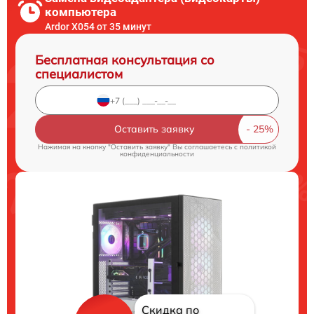
компьютера
Ardor X054 от 35 минут
Бесплатная консультация со
специалистом
Оставить заявку
Нажимая на кнопку "Оставить заявку" Вы соглашаетесь c
политикой
конфиденциальности
Скидка по