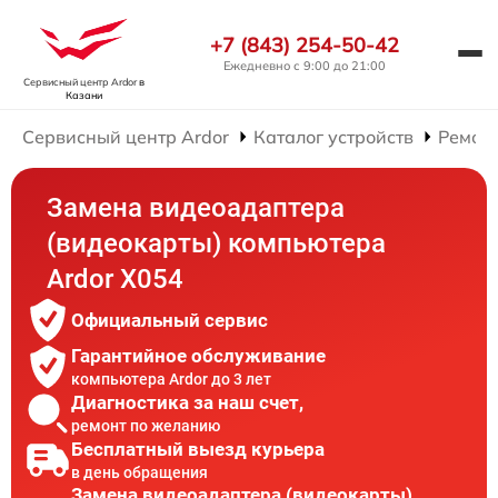
+7 (843) 254-50-42
Ежедневно с 9:00 до 21:00
Сервисный центр Ardor
в
Казани
Сервисный центр Ardor
Каталог устройств
Ремон
Замена видеоадаптера
(видеокарты) компьютера
Ardor X054
Официальный сервис
Гарантийное обслуживание
компьютера Ardor до 3 лет
Диагностика за наш счет,
ремонт по желанию
Бесплатный выезд курьера
в день обращения
Замена видеоадаптера (видеокарты)