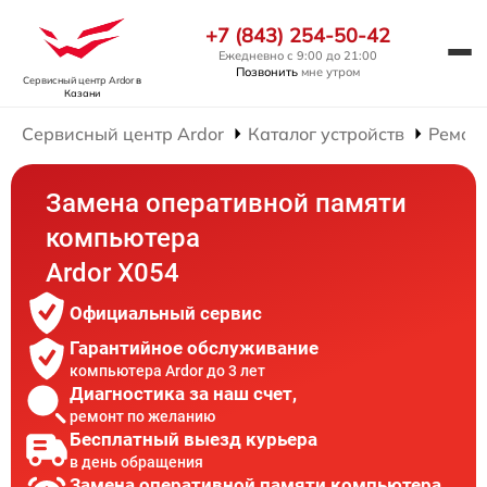
+7 (843) 254-50-42
Ежедневно с 9:00 до 21:00
Позвонить
мне утром
Сервисный центр Ardor
в
Казани
Сервисный центр Ardor
Каталог устройств
Ремон
Замена оперативной памяти
компьютера
Ardor X054
Официальный сервис
Гарантийное обслуживание
компьютера Ardor до 3 лет
Диагностика за наш счет,
ремонт по желанию
Бесплатный выезд курьера
в день обращения
Замена оперативной памяти компьютера