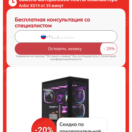
Ardor X019 от 35 минут
Бесплатная консультация со
специалистом
Оставить заявку
Нажимая на кнопку "Оставить заявку" Вы соглашаетесь c
политикой
конфиденциальности
Скидка по
-20%
предварительной