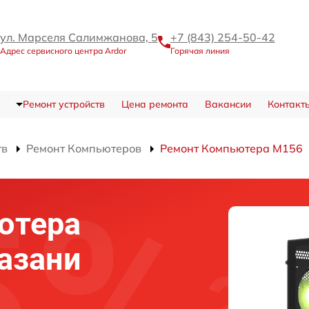
ул. Марселя Салимжанова, 5
+7 (843) 254-50-42
Адрес сервисного центра Ardor
Горячая линия
Ремонт устройств
Цена ремонта
Вакансии
Контакт
тв
Ремонт Компьютеров
Ремонт Компьютера M156
ютера
Казани