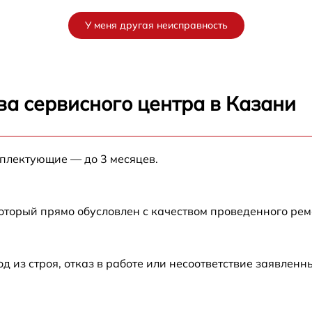
от 60 мин
У меня другая неисправность
от 60 мин
от 60 мин
ва сервисного центра в Казани
от 60 мин
мплектующие — до 3 месяцев.
от 60 мин
который прямо обусловлен с качеством проведенного ре
из строя, отказ в работе или несоответствие заявлен