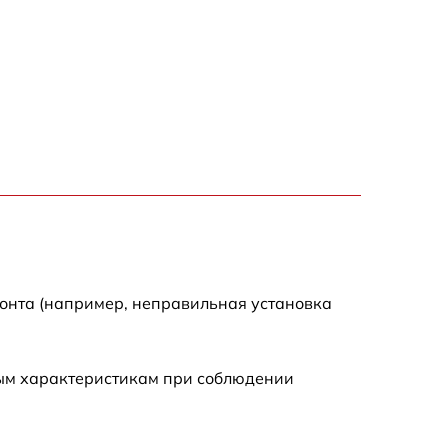
150 р
1000 р
450 р
350 р
700 р
монта (например, неправильная установка
ным характеристикам при соблюдении