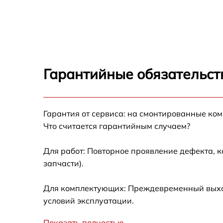
Замена оперативной памяти Ardor M156
Замена кулера Ardor M156
Замена HDD (замена жёсткого диска) Ardor
M156
Гарантийные обязательст
Замена блока питания Ardor M156
Гарантия от сервиса: на смонтированные ко
Замена звуковой платы Ardor M156
Что считается гарантийным случаем?
Для работ: Повторное проявление дефекта, 
запчасти).
Для комплектующих: Преждевременный выход 
условий эксплуатации.
Показать полностью