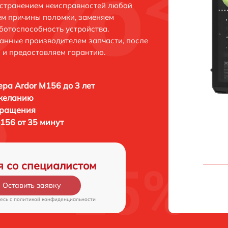
устранением неисправностей любой
ем причины поломки, заменяем
ботоспособность устройства.
анные производителем запчасти, после
 и предоставляем гарантию.
ра Ardor M156 до 3 лет
 желанию
бращения
156 от 35 минут
я со специалистом
Оставить заявку
есь c
политикой конфиденциальности