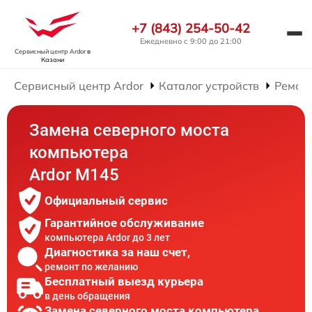
+7 (843) 254-50-42
Ежедневно с 9:00 до 21:00
Сервисный центр Ardor
в
Казани
Сервисный центр Ardor
Каталог устройств
Ремон
Замена северного моста
компьютера
Ardor M145
Официальный сервис
Гарантийное обслуживание
компьютера Ardor до 3 лет
Диагностика за наш счет,
ремонт по желанию
Бесплатный выезд курьера
в день обращения
Замена северного моста компьютера