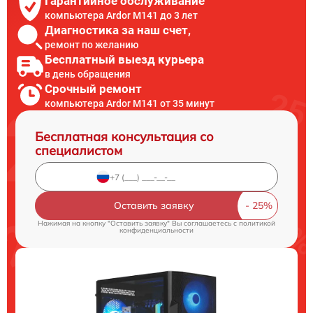
Гарантийное обслуживание
компьютера Ardor M141 до 3 лет
Диагностика за наш счет,
ремонт по желанию
Бесплатный выезд курьера
в день обращения
Срочный ремонт
компьютера Ardor M141 от 35 минут
Бесплатная консультация со
специалистом
Оставить заявку
Нажимая на кнопку "Оставить заявку" Вы соглашаетесь c
политикой
конфиденциальности