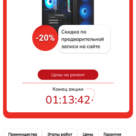
Скидка по
-20%
предварительной
записи на сайте
Цены на ремонт
Конец акции
01:13:41
Преимущества
Этапы работ
Цены
Гарантия
М