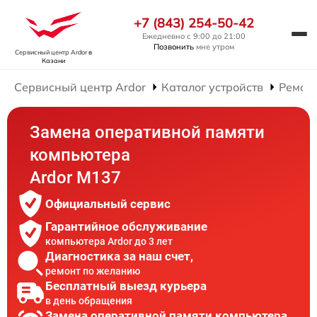
+7 (843) 254-50-42
Ежедневно с 9:00 до 21:00
Позвонить
мне утром
Сервисный центр Ardor
в
Казани
Сервисный центр Ardor
Каталог устройств
Ремон
Замена оперативной памяти
компьютера
Ardor M137
Официальный сервис
Гарантийное обслуживание
компьютера Ardor до 3 лет
Диагностика за наш счет,
ремонт по желанию
Бесплатный выезд курьера
в день обращения
Замена оперативной памяти компьютера