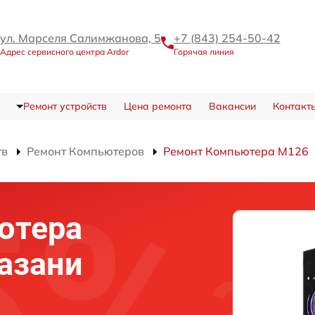
ул. Марселя Салимжанова, 5
+7 (843) 254-50-42
Адрес сервисного центра Ardor
Горячая линия
Ремонт устройств
Цена ремонта
Вакансии
Контакт
тв
Ремонт Компьютеров
Ремонт Компьютера M126
ютера
Казани