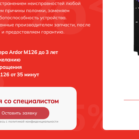
устранением неисправностей любой
ем причины поломки, заменяем
ботоспособность устройства.
анные производителем запчасти, после
 и предоставляем гарантию.
ра Ardor M126 до 3 лет
 желанию
бращения
126 от 35 минут
я со специалистом
Оставить заявку
есь c
политикой конфиденциальности