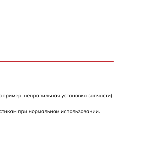
150 р
1000 р
450 р
350 р
700 р
апример, неправильная установка запчасти).
истикам при нормальном использовании.