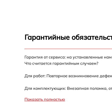
Замена оперативной памяти Ardor M126
Замена кулера Ardor M126
Замена HDD (замена жёсткого диска) Ardor
M126
Гарантийные обязательст
Замена блока питания Ardor M126
Гарантия от сервиса: на установленные нам
Замена звуковой платы Ardor M126
Что считается гарантийным случаем?
Для работ: Повторное возникновение дефек
Для комплектующих: Внезапная поломка, от
Показать полностью