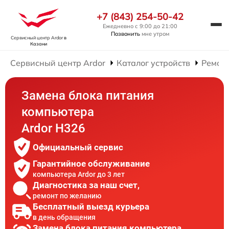
+7 (843) 254-50-42
Ежедневно с 9:00 до 21:00
Позвонить
мне утром
Сервисный центр Ardor
в
Казани
Сервисный центр Ardor
Каталог устройств
Ремон
Замена блока питания
компьютера
Ardor H326
Официальный сервис
Гарантийное обслуживание
компьютера Ardor до 3 лет
Диагностика за наш счет,
ремонт по желанию
Бесплатный выезд курьера
в день обращения
Замена блока питания компьютера