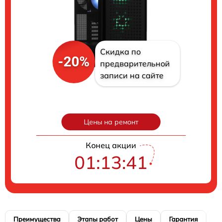
Скидка по
-20%
предварительной
записи на сайте
Цены на ремонт
Конец акции
01:13:40
Преимущества
Этапы работ
Цены
Гарантия
М