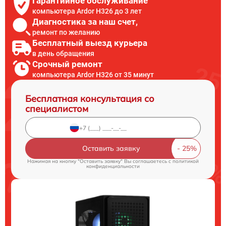
Гарантийное обслуживание
компьютера Ardor H326 до 3 лет
Диагностика за наш счет,
ремонт по желанию
Бесплатный выезд курьера
в день обращения
Срочный ремонт
компьютера Ardor H326 от 35 минут
Бесплатная консультация со
специалистом
Оставить заявку
Нажимая на кнопку "Оставить заявку" Вы соглашаетесь c
политикой
конфиденциальности