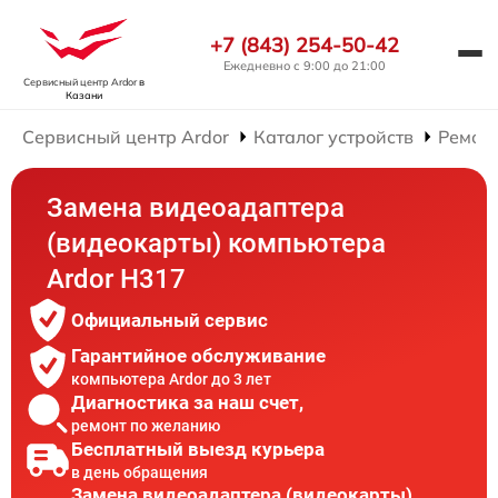
+7 (843) 254-50-42
Ежедневно с 9:00 до 21:00
Сервисный центр Ardor
в
Казани
Сервисный центр Ardor
Каталог устройств
Ремон
Замена видеоадаптера
(видеокарты) компьютера
Ardor H317
Официальный сервис
Гарантийное обслуживание
компьютера Ardor до 3 лет
Диагностика за наш счет,
ремонт по желанию
Бесплатный выезд курьера
в день обращения
Замена видеоадаптера (видеокарты)