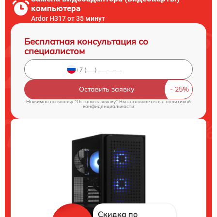
компьютера
Ardor H317 от 35 минут
Бесплатная консультация со
специалистом
Оставить заявку
Нажимая на кнопку "Оставить заявку" Вы соглашаетесь c
политикой
конфиденциальности
Скидка по