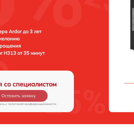
ра Ardor до 3 лет
 желанию
бращения
r H313 от 35 минут
я со специалистом
Оставить заявку
есь c
политикой конфиденциальности