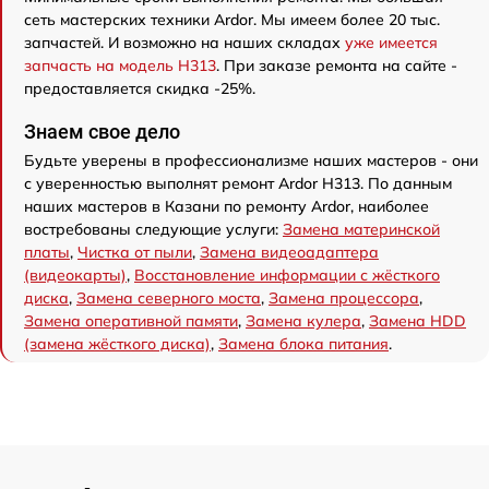
сеть мастерских техники Ardor. Мы имеем более 20 тыс.
запчастей. И возможно на наших складах
уже имеется
запчасть на модель H313
. При заказе ремонта на сайте -
предоставляется скидка -25%.
Знаем свое дело
Будьте уверены в профессионализме наших мастеров - они
с уверенностью выполнят ремонт Ardor H313. По данным
наших мастеров в Казани по ремонту Ardor, наиболее
востребованы следующие услуги:
Замена материнской
платы
,
Чистка от пыли
,
Замена видеоадаптера
(видеокарты)
,
Восстановление информации с жёсткого
диска
,
Замена северного моста
,
Замена процессора
,
Замена оперативной памяти
,
Замена кулера
,
Замена HDD
(замена жёсткого диска)
,
Замена блока питания
.