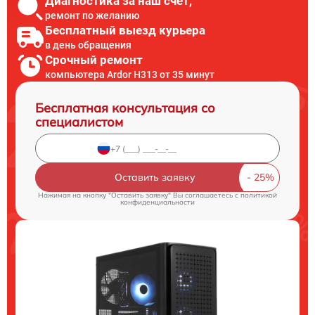
Диагностика за наш счет,
ремонт по желанию
Бесплатный выезд курьера
в день обращения
Срочный ремонт
компьютера Ardor H313 от 35 минут
Бесплатная консультация со
специалистом
Оставить заявку
Нажимая на кнопку "Оставить заявку" Вы соглашаетесь c
политикой
конфиденциальности