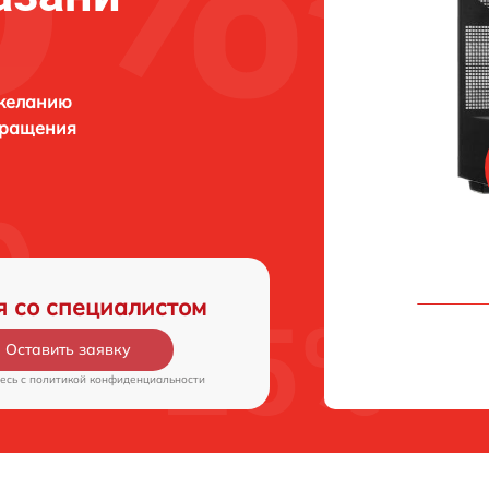
 желанию
бращения
я со специалистом
Оставить заявку
есь c
политикой конфиденциальности