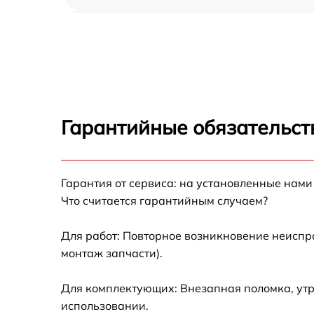
Замена оперативной памяти Ardor H299
Замена кулера Ardor H299
Замена HDD (замена жёсткого диска) Ardor
H299
Гарантийные обязательст
Замена блока питания Ardor H299
Гарантия от сервиса: на установленные нами
Замена звуковой платы Ardor H299
Что считается гарантийным случаем?
Для работ: Повторное возникновение неиспр
монтаж запчасти).
Для комплектующих: Внезапная поломка, утр
использовании.