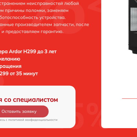
устранением неисправностей любой
ем причины поломки, заменяем
ботоспособность устройства.
анные производителем запчасти, после
 и предоставляем гарантию.
ра Ardor H299 до 3 лет
 желанию
бращения
299 от 35 минут
я со специалистом
Оставить заявку
есь c
политикой конфиденциальности