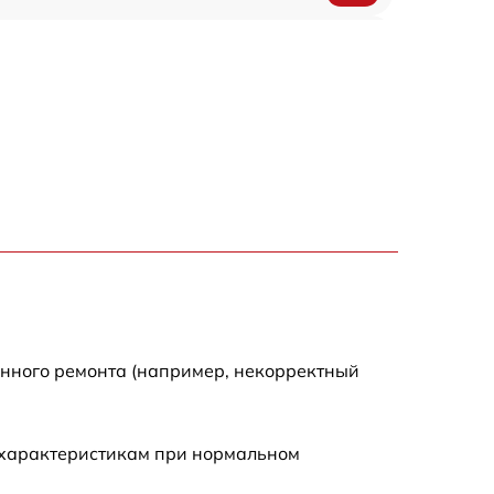
150 р
1000 р
450 р
350 р
700 р
енного ремонта (например, некорректный
 характеристикам при нормальном