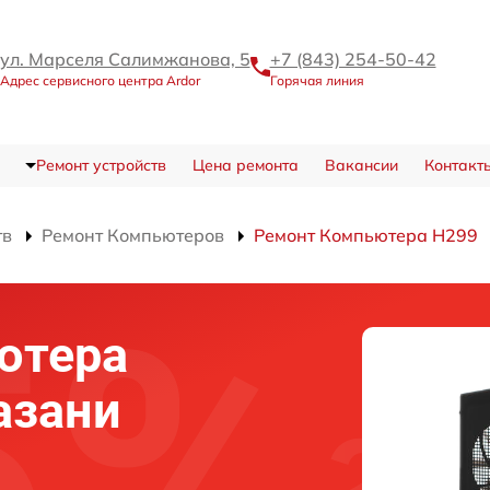
ул. Марселя Салимжанова, 5
+7 (843) 254-50-42
Адрес сервисного центра Ardor
Горячая линия
Ремонт устройств
Цена ремонта
Вакансии
Контакт
тв
Ремонт Компьютеров
Ремонт Компьютера H299
ютера
азани