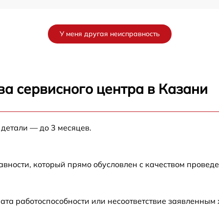
от 60 мин
У меня другая неисправность
от 60 мин
от 60 мин
ва сервисного центра в Казани
от 60 мин
 детали — до 3 месяцев.
от 60 мин
авности, который прямо обусловлен с качеством провед
ата работоспособности или несоответствие заявленным