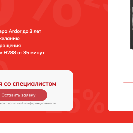
ра Ardor до 3 лет
 желанию
бращения
r H288 от 35 минут
я со специалистом
Оставить заявку
есь c
политикой конфиденциальности