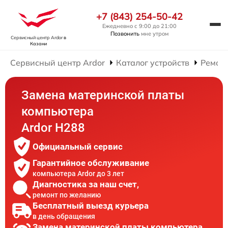
+7 (843) 254-50-42
Ежедневно с 9:00 до 21:00
Позвонить
мне утром
Сервисный центр Ardor
в
Казани
Сервисный центр Ardor
Каталог устройств
Ремон
Замена материнской платы
компьютера
Ardor H288
Официальный сервис
Гарантийное обслуживание
компьютера Ardor до 3 лет
Диагностика за наш счет,
ремонт по желанию
Бесплатный выезд курьера
в день обращения
Замена материнской платы компьютера