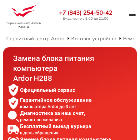
+7 (843) 254-50-42
Ежедневно с 9:00 до 21:00
Сервисный центр Ardor
в
Казани
Сервисный центр Ardor
Каталог устройств
Ремон
Замена блока питания
компьютера
Ardor H288
Официальный сервис
Гарантийное обслуживание
компьютера Ardor до 3 лет
Диагностика за наш счет,
ремонт по желанию
Бесплатный выезд курьера
в день обращения
Замена блока питания компьютера