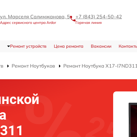
ул. Марселя Салимжанова, 5
+7 (843) 254-50-42
Адрес сервисного центра Ardor
Горячая линия
Ремонт устройств
Цена ремонта
Вакансии
Контакт
тв
Ремонт Ноутбуков
Ремонт Ноутбука X17-I7ND31
инской
а
D311