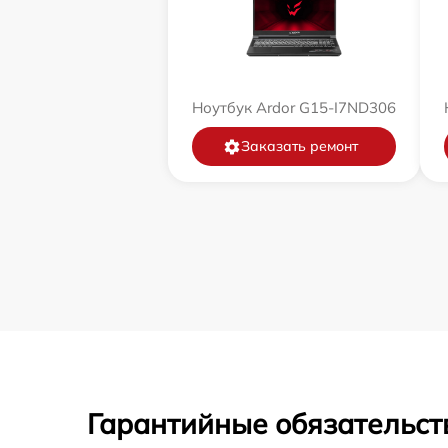
Ноутбук Ardor G15-I7ND306
Заказать ремонт
Гарантийные обязательст