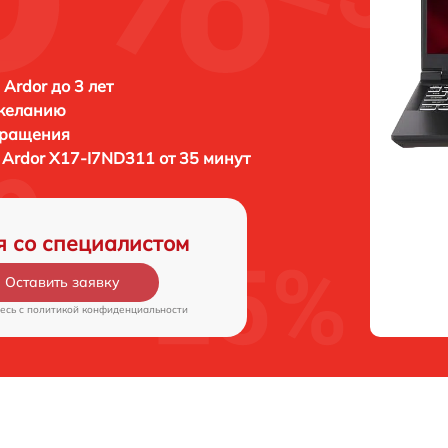
 Ardor до 3 лет
 желанию
бращения
а
Ardor X17-I7ND311 от 35 минут
я со специалистом
Оставить заявку
есь c
политикой конфиденциальности