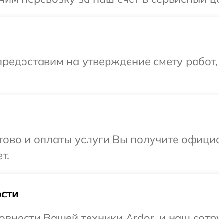
редоставим на утверждение смету работ,
отово и оплаты услуги Вы получите офиц
т.
сти
овности Вашей техники Ardor, и наш сотр