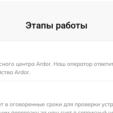
Этапы работы
исного центра Ardor. Наш оператор ответи
ства Ardor.
 в оговоренные сроки для проверки устро
им перевозку за наш счет в сервисный це