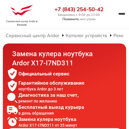
+7 (843) 254-50-42
Ежедневно с 9:00 до 21:00
Позвонить
мне утром
Сервисный центр Ardor
в
Казани
Сервисный центр Ardor
Каталог устройств
Ремонт
Замена кулера ноутбука
Ardor X17-I7ND311
Официальный сервис
Гарантийное обслуживание
ноутбука Ardor до 3 лет
Диагностика за наш счет,
ремонт по желанию
Бесплатный выезд курьера
в день обращения
Замена кулера ноутбука
Ardor X17-I7ND311 от 35 минут