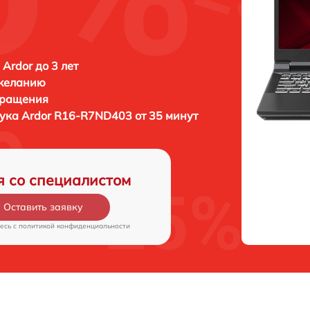
 Ardor до 3 лет
 желанию
бращения
бука
Ardor R16-R7ND403 от 35 минут
я со специалистом
Оставить заявку
есь c
политикой конфиденциальности