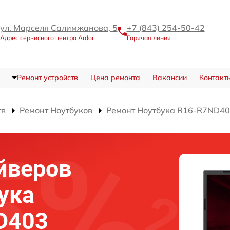
ул. Марселя Салимжанова, 5
+7 (843) 254-50-42
Адрес сервисного центра Ardor
Горячая линия
Ремонт устройств
Цена ремонта
Вакансии
Контакт
тв
Ремонт Ноутбуков
Ремонт Ноутбука R16-R7ND4
йверов
ука
D403