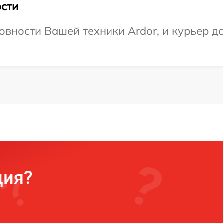
сти
вности Вашей техники Ardor, и курьер до
ция?