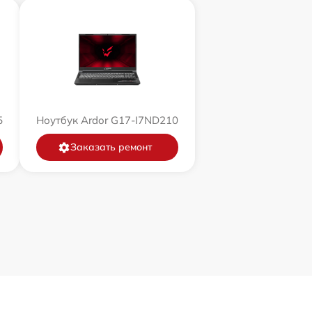
5
Ноутбук Ardor G17-I7ND210
Заказать ремонт