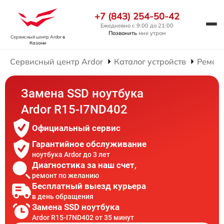
+7 (843) 254-50-42
Ежедневно с 9:00 до 21:00
Позвонить
мне утром
Сервисный центр Ardor
в
Казани
Сервисный центр Ardor
Каталог устройств
Ремонт
Замена SSD ноутбука
Ardor R15-I7ND402
Официальный сервис
Гарантийное обслуживание
ноутбука Ardor до 3 лет
Диагностика за наш счет,
ремонт по желанию
Бесплатный выезд курьера
в день обращения
Замена SSD ноутбука
Ardor R15-I7ND402 от 35 минут