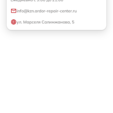
info@kzn.ardor-repair-center.ru
ул. Марселя Салимжанова, 5