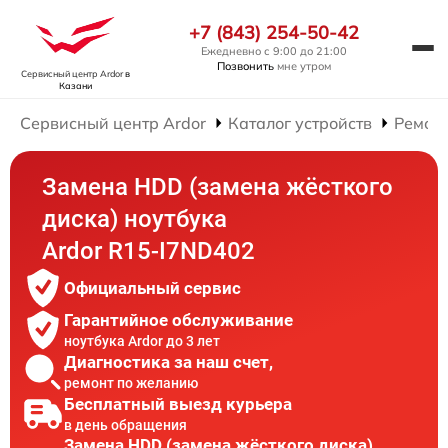
+7 (843) 254-50-42
Ежедневно с 9:00 до 21:00
Позвонить
мне утром
Сервисный центр Ardor
в
Казани
Сервисный центр Ardor
Каталог устройств
Ремонт
Замена HDD (замена жёсткого
диска) ноутбука
Ardor R15-I7ND402
Официальный сервис
Гарантийное обслуживание
ноутбука Ardor до 3 лет
Диагностика за наш счет,
ремонт по желанию
Бесплатный выезд курьера
в день обращения
Замена HDD (замена жёсткого диска)