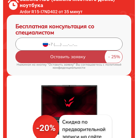
ноутбука
Ardor R15-I7ND402 от 35 минут
Бесплатная консультация со
специалистом
Оставить заявку
Нажимая на кнопку "Оставить заявку" Вы соглашаетесь c
политикой
конфиденциальности
Скидка по
-20%
предварительной
записи на сайте