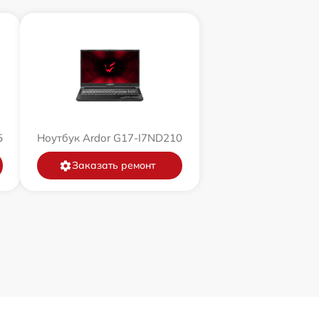
5
Ноутбук Ardor G17-I7ND210
Заказать ремонт