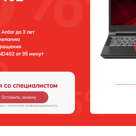
 Ardor до 3 лет
 желанию
бращения
ND402 от 35 минут
я со специалистом
Оставить заявку
есь c
политикой конфиденциальности