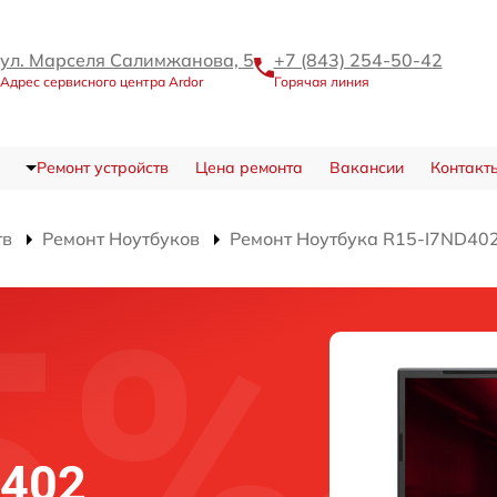
ул. Марселя Салимжанова, 5
+7 (843) 254-50-42
Адрес сервисного центра Ardor
Горячая линия
Ремонт устройств
Цена ремонта
Вакансии
Контакт
тв
Ремонт Ноутбуков
Ремонт Ноутбука R15-I7ND40
D402