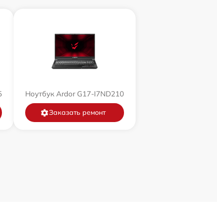
5
Ноутбук Ardor G17-I7ND210
Заказать ремонт