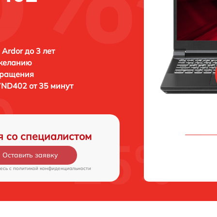
 Ardor до 3 лет
 желанию
бращения
7ND402 от 35 минут
я со специалистом
Оставить заявку
есь c
политикой конфиденциальности