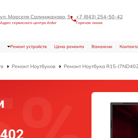
ул. Марселя Салимжанова, 5
+7 (843) 254-50-42
Адрес сервисного центра Ardor
Горячая линия
Ремонт устройств
Цена ремонта
Вакансии
Контакт
тв
Ремонт Ноутбуков
Ремонт Ноутбука R15-I7ND40
и
D402