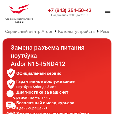
+7 (843) 254-50-42
Ежедневно с 9:00 до 21:00
Сервисный центр Ardor
в
Казани
Сервисный центр Ardor
Каталог устройств
Ремонт
Замена разъема питания
ноутбука
Ardor N15-I5ND412
Официальный сервис
Гарантийное обслуживание
ноутбука Ardor до 3 лет
Диагностика за наш счет,
ремонт по желанию
Бесплатный выезд курьера
в день обращения
Замена разъема питания ноутбука