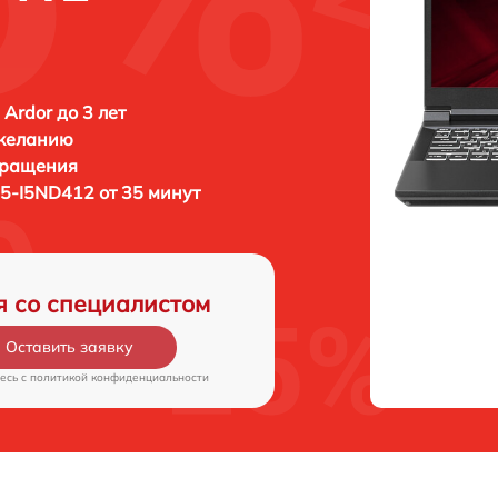
 Ardor до 3 лет
 желанию
бращения
5-I5ND412 от 35 минут
я со специалистом
Оставить заявку
есь c
политикой конфиденциальности