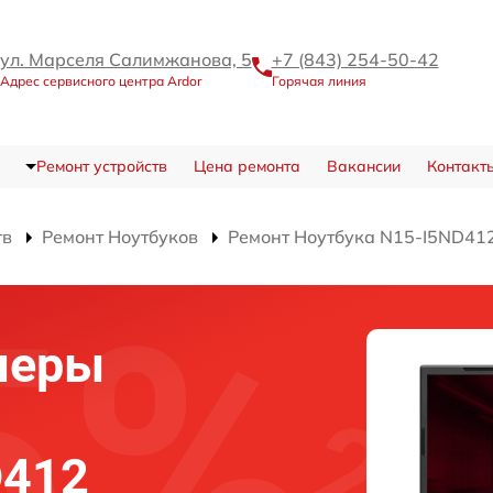
ул. Марселя Салимжанова, 5
+7 (843) 254-50-42
Адрес сервисного центра Ardor
Горячая линия
Ремонт устройств
Цена ремонта
Вакансии
Контакт
тв
Ремонт Ноутбуков
Ремонт Ноутбука N15-I5ND41
меры
D412