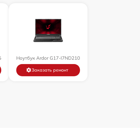
5
Ноутбук Ardor G17-I7ND210
Заказать ремонт