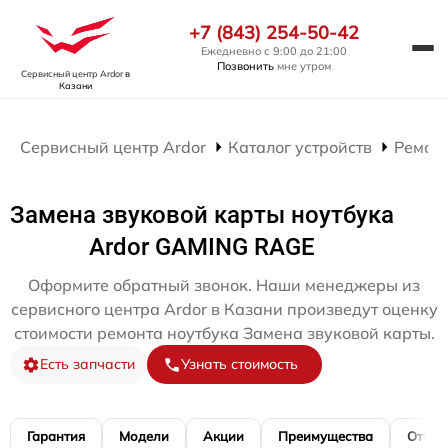
+7 (843) 254-50-42
Ежедневно с 9:00 до 21:00
Позвонить
мне утром
Сервисный центр Ardor
в
Казани
Сервисный центр Ardor
Каталог устройств
Ремонт
Замена звуковой карты ноутбука
Ardor GAMING RAGE
Оформите обратный звонок. Наши менеджеры из
сервисного центра Ardor в Казани произведут оценку
стоимости ремонта ноутбука Замена звуковой карты.
Есть запчасти
Узнать стоимость
Гарантия
Модели
Акции
Преимущества
Отзы