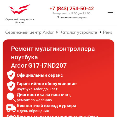
+7 (843) 254-50-42
Ежедневно с 9:00 до 21:00
Позвонить
мне утром
Сервисный центр Ardor
в
Казани
Сервисный центр Ardor
Каталог устройств
Ремонт
Ремонт мультиконтроллера
ноутбука
Ardor G17-I7ND207
Официальный сервис
Гарантийное обслуживание
ноутбука Ardor до 3 лет
Диагностика за наш счет,
ремонт по желанию
Бесплатный выезд курьера
в день обращения
Ремонт мультиконтроллера ноутбука