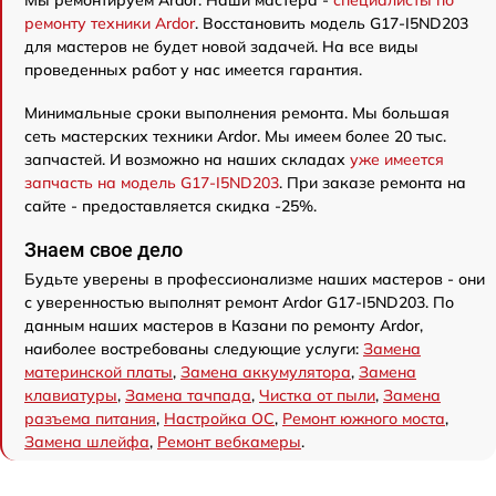
ремонту техники Ardor
. Восстановить модель G17-I5ND203
для мастеров не будет новой задачей. На все виды
проведенных работ у нас имеется гарантия.
Минимальные сроки выполнения ремонта. Мы большая
сеть мастерских техники Ardor. Мы имеем более 20 тыс.
запчастей. И возможно на наших складах
уже имеется
запчасть на модель G17-I5ND203
. При заказе ремонта на
сайте - предоставляется скидка -25%.
Знаем свое дело
Будьте уверены в профессионализме наших мастеров - они
с уверенностью выполнят ремонт Ardor G17-I5ND203. По
данным наших мастеров в Казани по ремонту Ardor,
наиболее востребованы следующие услуги:
Замена
материнской платы
,
Замена аккумулятора
,
Замена
клавиатуры
,
Замена тачпада
,
Чистка от пыли
,
Замена
разъема питания
,
Настройка ОС
,
Ремонт южного моста
,
Замена шлейфа
,
Ремонт вебкамеры
.