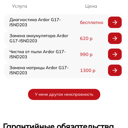
Услуга
Цена
Диагностика Ardor G17-
бесплатно
I5ND203
Замена аккумулятора Ardor
620 р
G17-I5ND203
Чистка от пыли Ardor G17-
990 р
I5ND203
Замена матрицы Ardor G17-
1300 р
I5ND203
У меня другая неисправность
Гарантийные обязательства