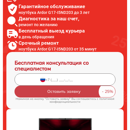
Гарантийное обслуживание
ноутбука Ardor G17-I5ND203 до 3 лет
Диагностика за наш счет,
ремонт по желанию
Бесплатный выезд курьера
в день обращения
Срочный ремонт
ноутбука Ardor G17-I5ND203 от 35 минут
Бесплатная консультация со
специалистом
Оставить заявку
Нажимая на кнопку "Оставить заявку" Вы соглашаетесь c
политикой
конфиденциальности