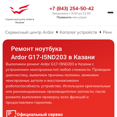
+7 (843) 254-50-42
Ежедневно с 9:00 до 21:00
Позвонить
мне утром
Сервисный центр Ardor
в
Казани
Сервисный центр Ardor
Каталог устройств
Ремонт
Ремонт ноутбука
Ardor G17-I5ND203 в Казани
Выполняем ремонт Ardor G17-I5ND203 в Казани с
устранением неисправностей любой сложности. Проводим
диагностику, выявляем причины поломки, заменяем
неисправные детали и восстанавливаем
работоспособность устройства. Используем оригинальные
или рекомендованные производителем запчасти, после
ремонта выполняем проверку всех функций и
предоставляем гарантию.
Официальный сервис