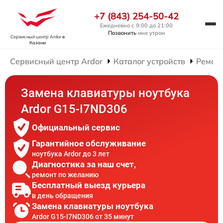
+7 (843) 254-50-42
Ежедневно с 9:00 до 21:00
Позвонить
мне утром
Сервисный центр Ardor
в
Казани
Сервисный центр Ardor
Каталог устройств
Ремонт
Замена клавиатуры ноутбука
Ardor G15-I7ND306
Официальный сервис
Гарантийное обслуживание
ноутбука Ardor до 3 лет
Диагностика за наш счет,
ремонт по желанию
Бесплатный выезд курьера
в день обращения
Замена клавиатуры ноутбука
Ardor G15-I7ND306 от 35 минут