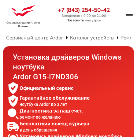
+7 (843) 254-50-42
Ежедневно с 9:00 до 21:00
Позвонить
мне утром
Сервисный центр Ardor
в
Казани
Сервисный центр Ardor
Каталог устройств
Ремонт
Установка драйверов Windows
ноутбука
Ardor G15-I7ND306
Официальный сервис
Гарантийное обслуживание
ноутбука Ardor до 3 лет
Диагностика за наш счет,
ремонт по желанию
Бесплатный выезд курьера
в день обращения
Установка драйверов Windows ноутбука