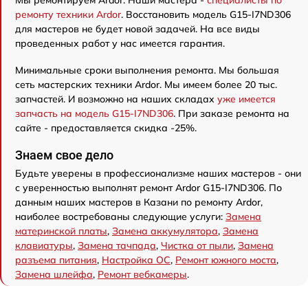
ремонту техники Ardor
. Восстановить модель G15-I7ND306
для мастеров не будет новой задачей. На все виды
проведенных работ у нас имеется гарантия.
Минимальные сроки выполнения ремонта. Мы большая
сеть мастерских техники Ardor. Мы имеем более 20 тыс.
запчастей. И возможно на наших складах
уже имеется
запчасть на модель G15-I7ND306
. При заказе ремонта на
сайте - предоставляется скидка -25%.
Знаем свое дело
Будьте уверены в профессионализме наших мастеров - они
с уверенностью выполнят ремонт Ardor G15-I7ND306. По
данным наших мастеров в Казани по ремонту Ardor,
наиболее востребованы следующие услуги:
Замена
материнской платы
,
Замена аккумулятора
,
Замена
клавиатуры
,
Замена тачпада
,
Чистка от пыли
,
Замена
разъема питания
,
Настройка ОС
,
Ремонт южного моста
,
Замена шлейфа
,
Ремонт вебкамеры
.