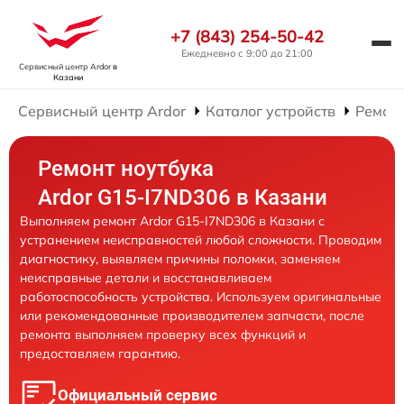
+7 (843) 254-50-42
Ежедневно с 9:00 до 21:00
Сервисный центр Ardor
в
Казани
Сервисный центр Ardor
Каталог устройств
Ремонт
Ремонт ноутбука
Ardor G15-I7ND306 в Казани
Выполняем ремонт Ardor G15-I7ND306 в Казани с
устранением неисправностей любой сложности. Проводим
диагностику, выявляем причины поломки, заменяем
неисправные детали и восстанавливаем
работоспособность устройства. Используем оригинальные
или рекомендованные производителем запчасти, после
ремонта выполняем проверку всех функций и
предоставляем гарантию.
Официальный сервис