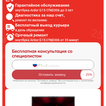
Гарантийное обслуживание
ноутбука Ardor G15-I7ND306 до 3 лет
Диагностика за наш счет,
ремонт по желанию
Бесплатный выезд курьера
в день обращения
Срочный ремонт
ноутбука Ardor G15-I7ND306 от 35 минут
Бесплатная консультация со
специалистом
Оставить заявку
Нажимая на кнопку "Оставить заявку" Вы соглашаетесь c
политикой
конфиденциальности