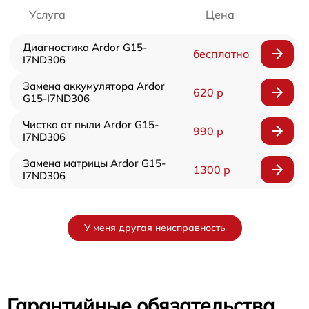
Услуга
Цена
Диагностика Ardor G15-
бесплатно
I7ND306
Замена аккумулятора Ardor
620 р
G15-I7ND306
Чистка от пыли Ardor G15-
990 р
I7ND306
Замена матрицы Ardor G15-
1300 р
I7ND306
У меня другая неисправность
Гарантийные обязательства