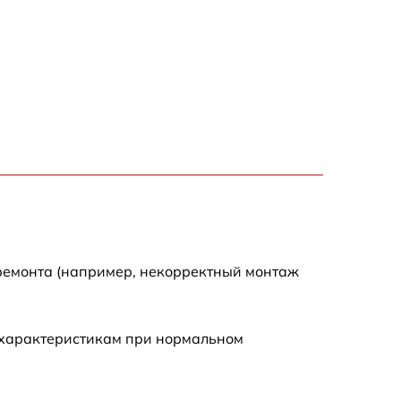
1100 р
1492 р
1500 р
1000 р
2100 р
 ремонта (например, некорректный монтаж
 характеристикам при нормальном