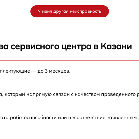
от 60 мин
У меня другая неисправность
от 60 мин
от 60 мин
ва сервисного центра в Казани
от 60 мин
мплектующие — до 3 месяцев.
от 60 мин
а, который напрямую связан с качеством проведенного
ата работоспособности или несоответствие заявленным