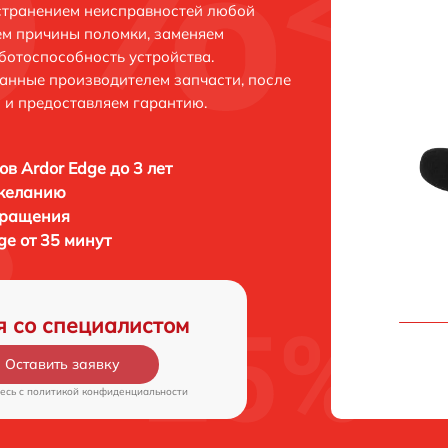
устранением неисправностей любой
ем причины поломки, заменяем
ботоспособность устройства.
анные производителем запчасти, после
 и предоставляем гарантию.
в Ardor Edge до 3 лет
 желанию
бращения
ge от 35 минут
я со специалистом
Оставить заявку
есь c
политикой конфиденциальности