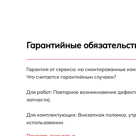
Ремонт динамика Ardor Edge
Восстановление после попадания влаги
Ardor Edge
Замена микрофона Ardor Edge
Гарантийные обязательст
Прошивка Ardor Edge
Гарантия от сервиса: на смонтированные ко
Ремонт разъема зарядки Ardor Edge
Что считается гарантийным случаем?
Для работ: Повторное возникновение дефект
запчасти).
Для комплектующих: Внезапная поломка, утр
использовании.
Показать полностью