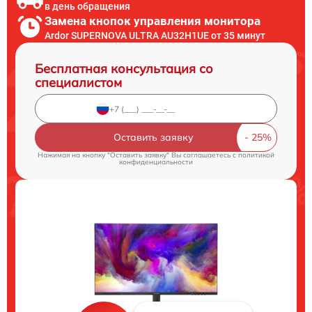
в день обращения
Замена кнопок управления монитора
Ardor SUPERNOVA ULTRA AU32H1UE от 35 минут
Бесплатная консультация со
специалистом
Оставить заявку
Нажимая на кнопку "Оставить заявку" Вы соглашаетесь c
политикой
конфиденциальности