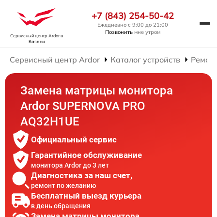
+7 (843) 254-50-42
Ежедневно с 9:00 до 21:00
Позвонить
мне утром
Сервисный центр Ardor
в
Казани
Сервисный центр Ardor
Каталог устройств
Ремон
Замена матрицы монитора
Ardor SUPERNOVA PRO
AQ32H1UE
Официальный сервис
Гарантийное обслуживание
монитора Ardor до 3 лет
Диагностика за наш счет,
ремонт по желанию
Бесплатный выезд курьера
в день обращения
Замена матрицы монитора