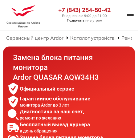
+7 (843) 254-50-42
Ежедневно с 9:00 до 21:00
Позвонить
мне утром
Сервисный центр Ardor
в
Казани
Сервисный центр Ardor
Каталог устройств
Ремон
Замена блока питания
монитора
Ardor QUASAR AQW34H3
Официальный сервис
Гарантийное обслуживание
монитора Ardor до 3 лет
Диагностика за наш счет,
ремонт по желанию
Бесплатный выезд курьера
в день обращения
Замена блока питания монитора