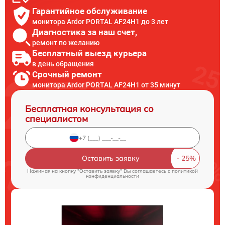
Гарантийное обслуживание
монитора Ardor PORTAL AF24H1 до 3 лет
Диагностика за наш счет,
ремонт по желанию
Бесплатный выезд курьера
в день обращения
Срочный ремонт
монитора Ardor PORTAL AF24H1 от 35 минут
Бесплатная консультация со
специалистом
Оставить заявку
Нажимая на кнопку "Оставить заявку" Вы соглашаетесь c
политикой
конфиденциальности