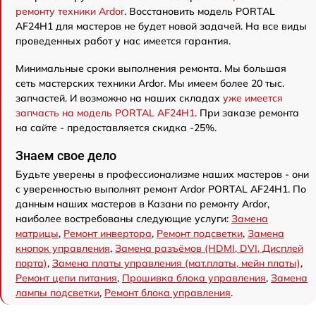
ремонту техники Ardor
. Восстановить модель PORTAL
AF24H1 для мастеров не будет новой задачей. На все виды
проведенных работ у нас имеется гарантия.
Минимальные сроки выполнения ремонта. Мы большая
сеть мастерских техники Ardor. Мы имеем более 20 тыс.
запчастей. И возможно на наших складах
уже имеется
запчасть на модель PORTAL AF24H1
. При заказе ремонта
на сайте - предоставляется скидка -25%.
Знаем свое дело
Будьте уверены в профессионализме наших мастеров - они
с уверенностью выполнят ремонт Ardor PORTAL AF24H1. По
данным наших мастеров в Казани по ремонту Ardor,
наиболее востребованы следующие услуги:
Замена
матрицы
,
Ремонт инвертора
,
Ремонт подсветки
,
Замена
кнопок управления
,
Замена разъёмов (HDMI, DVI, Дисплей
порта)
,
Замена платы управления (мат.платы, мейн платы)
,
Ремонт цепи питания
,
Прошивка блока управления
,
Замена
лампы подсветки
,
Ремонт блока управления
.