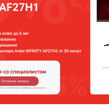
Y AF27H1
 Ardor до 3 лет
 желанию
бращения
онитора
Ardor INFINITY AF27H1 от 35 минут
я со специалистом
Оставить заявку
есь c
политикой конфиденциальности